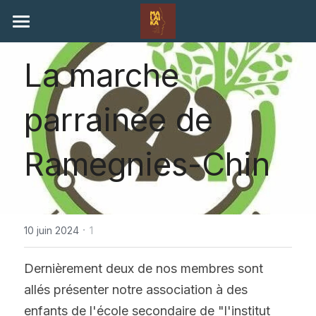
×
LES CATÉGORIES DE LA BOUTIQUE
Home
La marche 
Toutes les catégories
Nos actualités
parrainée de 
Notre histoire
Contexte en Ouganda
Ramegnies-Chin
Nous soutenir
Contact
·
10 juin 2024
1
Espace parrains
Dernièrement deux de nos membres sont 
Connexion
allés présenter notre association à des 
enfants de l'école secondaire de "l'institut 