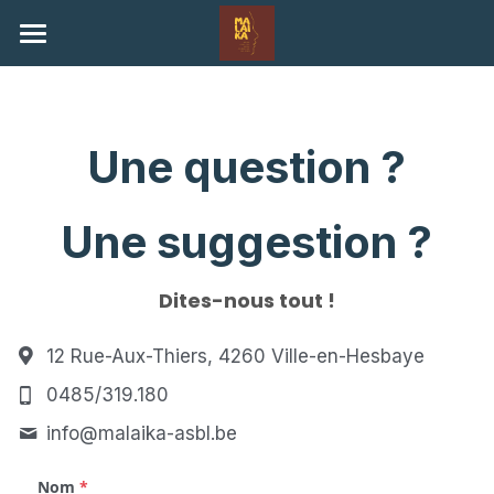
×
LES CATÉGORIES DE LA BOUTIQUE
Home
Toutes les catégories
Nos actualités
Une question ?
Notre histoire
Une suggestion ?
Contexte en Ouganda
Nous soutenir
Dites-nous tout !
Contact
12 Rue-Aux-Thiers, 4260 Ville-en-Hesbaye
Espace parrains
0485/319.180
info@
malaika-asbl.be
Connexion
Nom
*